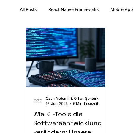
All Posts
React Native Frameworks
Mobile Ap
Künstliche Intelligenz (KI)
Mobile Development
UX/UI-Design & Designsysteme
Karriere & Un
Ozan Akdemir & Orhan Şentürk
12. Juni 2025
6 Min. Lesezeit
Wie KI-Tools die
Softwareentwicklung
verändern: Unsere