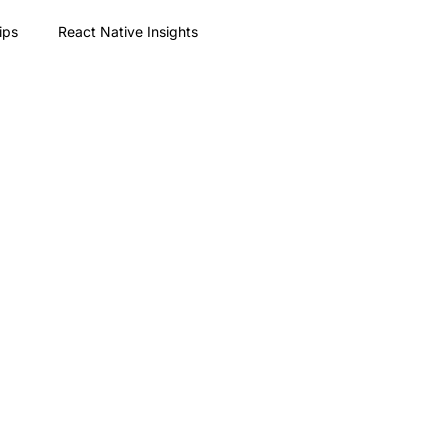
ips
React Native Insights
ommunity
Industrielle Software & HMI
icklung
Partnerschaften
Messen