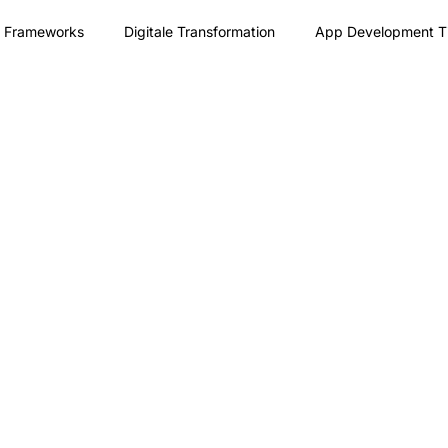
p Frameworks
Digitale Transformation
App Development T
 Tools
Softwareentwicklung & Tools
Start-up-Events & C
ternehmenskultur
Augmented Reality (AR)
Nearshore-Entw