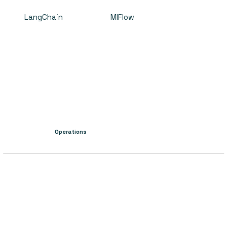
LangChain
MlFlow
Operations