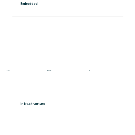
Embedded
C++
boost
Qt
Infrastructure