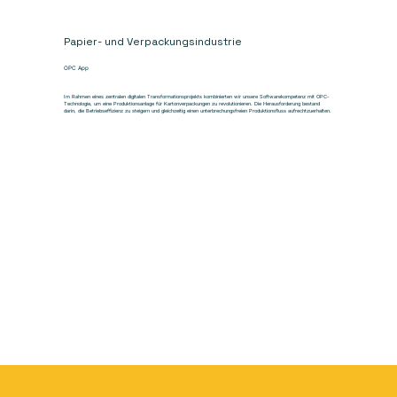
Papier- und Verpackungsindustrie
OPC App
Im Rahmen eines zentralen digitalen Transformationsprojekts kombinierten wir unsere Softwarekompetenz mit OPC-
Technologie, um eine Produktionsanlage für Kartonverpackungen zu revolutionieren. Die Herausforderung bestand
darin, die Betriebseffizienz zu steigern und gleichzeitig einen unterbrechungsfreien Produktionsfluss aufrechtzuerhalten.