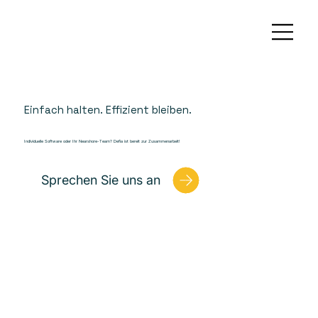
Einfach halten. Effizient bleiben.
Individuelle Software oder Ihr Nearshore-Team? Defia ist bereit zur Zusammenarbeit!
Sprechen Sie uns an