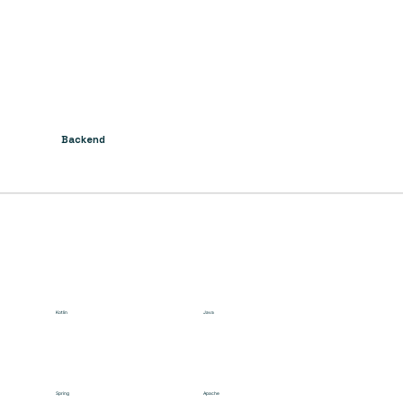
Backend
Kotlin
Java
Spring
Apache