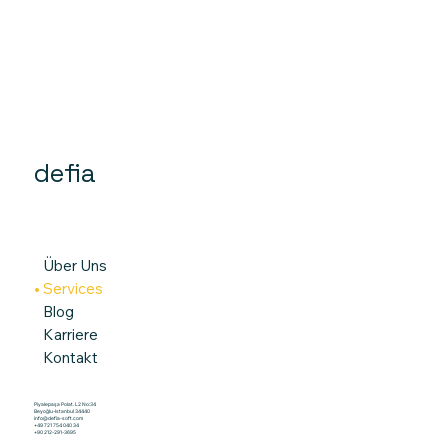
defia
Über Uns
Services
Blog
Karriere
Kontakt
Piyalepaşa Polat. L2 No:34
Beyoğlu-Istanbul 34440
info@defia-soft.com
+49 721 754 040 34
+90 212-291-3695