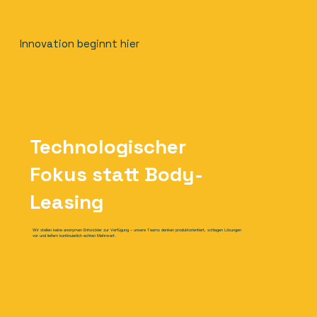
Innovation beginnt hier
Technologischer
Fokus statt Body-
Leasing
Wir stellen keine anonymen Entwickler zur Verfügung – unsere Teams denken produktorientiert, schlagen Lösungen
vor und liefern kontinuierlich echten Mehrwert.