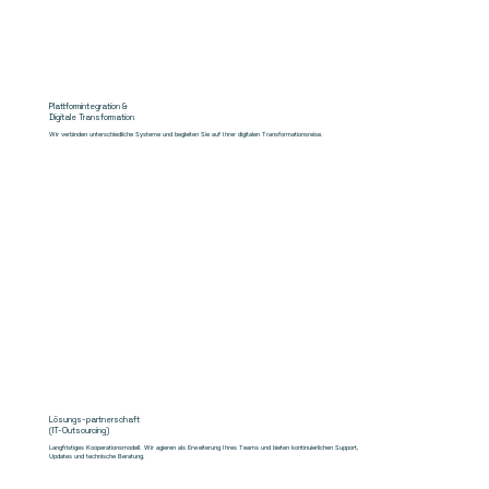
Plattformintegration &
Digitale Transformation
Wir verbinden unterschiedliche Systeme und begleiten Sie auf Ihrer digitalen Transformationsreise.
Lösungs-partnerschaft
(IT-Outsourcing)
Langfristiges Kooperationsmodell. Wir agieren als Erweiterung Ihres Teams und bieten kontinuierlichen Support,
Updates und technische Beratung.