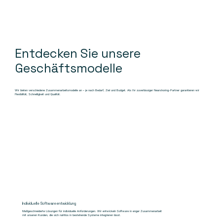
Entdecken Sie unsere
Geschäftsmodelle
Wir bieten verschiedene Zusammenarbeitsmodelle an – je nach Bedarf, Ziel und Budget. Als Ihr zuverlässiger Nearshoring-Partner garantieren wir
Flexibilität, Schnelligkeit und Qualität.
Individuelle Softwareentwicklung
Maßgeschneiderte Lösungen für individuelle Anforderungen. Wir entwickeln Software in enger Zusammenarbeit
mit unseren Kunden, die sich nahtlos in bestehende Systeme integrieren lässt.