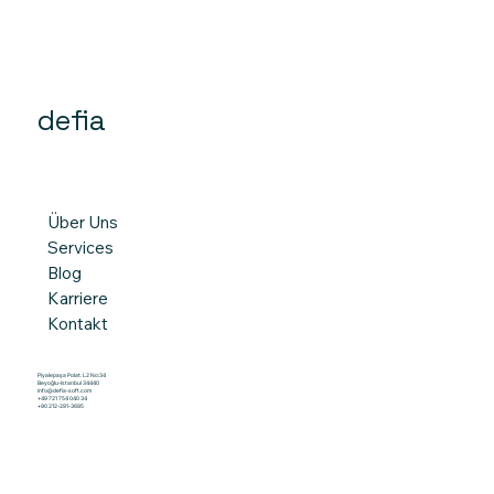
defia
Über Uns
Services
Blog
Karriere
Kontakt
Piyalepaşa Polat. L2 No:34
Beyoğlu-Istanbul 34440
info@defia-soft.com
+49 721 754 040 34
+90 212-291-3695