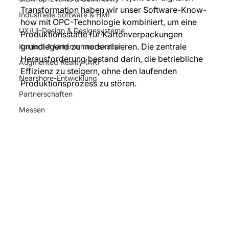
Transformation haben wir unser Software-Know-
Industrielle Software & HMI
how mit OPC-Technologie kombiniert, um eine 
UX/UI-Design & Designsysteme
Produktionsstätte für Kartonverpackungen 
grundlegend zu modernisieren. Die zentrale 
Karriere & Unternehmenskultur
Herausforderung bestand darin, die betriebliche 
Augmented Reality (AR)
Effizienz zu steigern, ohne den laufenden 
Nearshore-Entwicklung
Produktionsprozess zu stören.
Partnerschaften
Messen