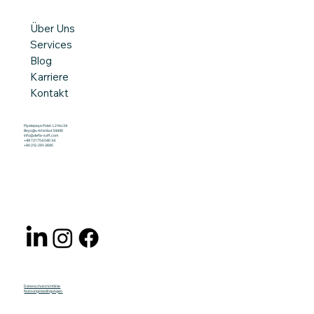
Maßgeschneiderte Softwarelösung
Über Uns
für mehr Effizienz in der
Services
Optikproduktion
Blog
Karriere
Kontakt
Piyalepaşa Polat. L2 No:34
Beyoğlu-Istanbul 34440
info@defia-soft.com
+49 721 754 040 34
+90 212-291-3695
Datenschutzrichtlinie
Nutzungsbedingungen